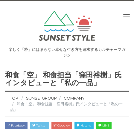
To
nav
楽しく「枠」にはまらない幸せな生き方を追求するカルチャーマガ
ジン
和食「空」 和食担当「窪田裕樹」氏
インタビューと「私の一品」
TOP
SUNSETGROUP
COMPANY
和食「空」 和食担当「窪田裕樹」氏インタビューと「私の一
品」
Facebook
Twitter
Google+
Hatena
LINE